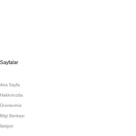
Evliya Çelebi Mah. Mavi Sok. No:22 Tuzla İstanbul
📍
İmalat ve Satış
İstim Sanayi Sitesi, Yarış çıkmazı Sokak D:İç Kapı No:262
Tuzla / İstanbul
📞 0505 494 14 07
📧 info@guvenlift.com
Sayfalar
Ana Sayfa
Hakkımızda
Ürünlerimiz
Bilgi Bankası
İletişim