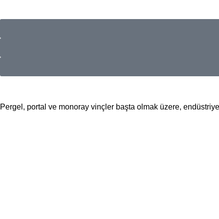
Pergel, portal ve monoray vinçler başta olmak üzere, endüstriyel 
📍Merkez Ofis
Evliya Çelebi Mah. Mavi Sok. No:22 Tuzla İstanbul
📍
İmalat ve Satış
İstim Sanayi Sitesi, Yarış çıkmazı Sokak D:İç Kapı No:262 Tuzla 
📞 0505 494 14 07
📧 info@guvenlift.com