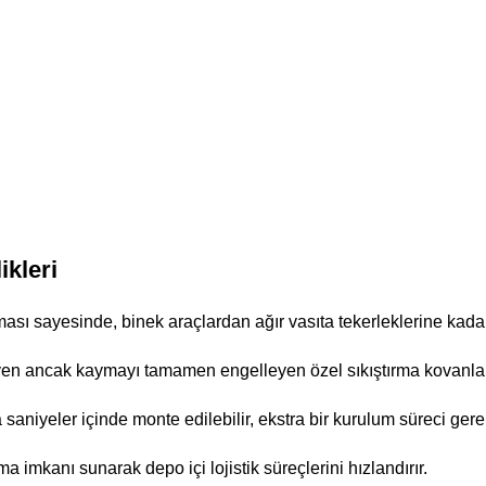
ikleri
ası sayesinde, binek araçlardan ağır vasıta tekerleklerine kadar
n ancak kaymayı tamamen engelleyen özel sıkıştırma kovanları i
a saniyeler içinde monte edilebilir, ekstra bir kurulum süreci ger
a imkanı sunarak depo içi lojistik süreçlerini hızlandırır.