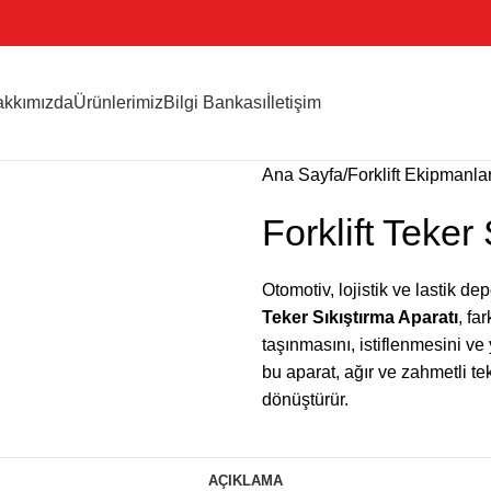
kkımızda
Ürünlerimiz
Bilgi Bankası
İletişim
Ana Sayfa
Forklift Ekipmanlar
Forklift Teker
Otomotiv, lojistik ve lastik de
Teker Sıkıştırma Aparatı
, fa
taşınmasını, istiflenmesini ve
bu aparat, ağır ve zahmetli te
dönüştürür.
AÇIKLAMA