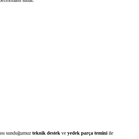
performans sunar.
onrası sunduğumuz
teknik destek
ve
yedek parça temini
ile