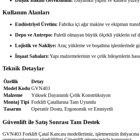
Düşük Bakım Gereksinimi:
Dayanıklı yapısı ve kaliteli yüz
Kullanım Alanları
Endüstriyel Üretim:
Fabrika içi ağır makine ve ekipman transf
Depo ve Antrepo:
Paletli olmayan büyük ölçekli yüklerin raf 
Lojistik ve Nakliye:
Araç yükleme ve boşaltma işlemlerinde gü
İnşaat Sahaları:
Yapı malzemelerinin ve çelik bileşenlerin has
Teknik Detaylar
Özellik
Detay
Model Kodu
GVN403
Malzeme
Yüksek Dayanımlı Çelik Konstrüksiyon
Montaj Tipi
Forklift Çatallarına Tam Uyumlu
Tasarım
Operatör Dostu, Ergonomik ve Emniyetli
Güvenlift ile Satış Sonrası Tam Destek
GVN403 Forklift Çatal Kancası modellerimiz, işletmenizin ihtiyacına
operasyonlarınızın sürekliliğini Güvenlift güvencesiyle koruyoruz.