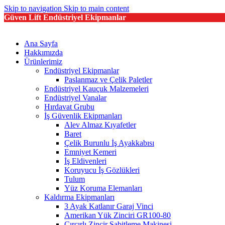
Skip to navigation
Skip to main content
Güven Lift Endüstriyel Ekipmanlar
Ana Sayfa
Hakkımızda
Ürünlerimiz
Endüstriyel Ekipmanlar
Paslanmaz ve Çelik Paletler
Endüstriyel Kauçuk Malzemeleri
Endüstriyel Vanalar
Hırdavat Grubu
İş Güvenlik Ekipmanları
Alev Almaz Kıyafetler
Baret
Çelik Burunlu İş Ayakkabısı
Emniyet Kemeri
İş Eldivenleri
Koruyucu İş Gözlükleri
Tulum
Yüz Koruma Elemanları
Kaldırma Ekipmanları
3 Ayak Katlanır Garaj Vinci
Amerikan Yük Zinciri GR100-80
Cırcırlı Zincir Sabitleme Makinesi