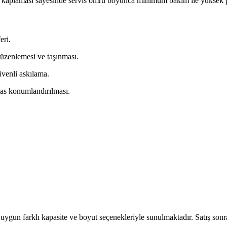
ey kaplaması sayesinde servis ömrü boyunca minimum bakım ile yüksek 
eri.
düzenlemesi ve taşınması.
venli askılama.
sas konumlandırılması.
 uygun farklı kapasite ve boyut seçenekleriyle sunulmaktadır. Satış s