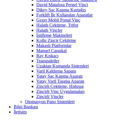
David Matafora Pergel Vinci
Dikey Sac Kapma Kurtağzı
Forklift İle Kullanılan Aparatlar
Gezer Mobil Portal Vinç
Halatlı Çektirme, Trifor
Halatlı Vinçler
İstifleme Makineleri
Kollu Zincir Çektirme
Makaslı Platformlar
Manuel Caraskal
Ray Kıskacı
Transpaletler
Uzaktan Kumanda Sistemleri
Varil Kaldırma Sapanı
Yatay Sac Kapma Aparatı
Yatay Varil Taşıma Aparatı
Zincirli Çektirme, Hubzug
Zincirli Vinç Uygulamaları
Zincirli Vinçler
Otomasyon Pano Sistemleri
Bilgi Bankası
İletişim