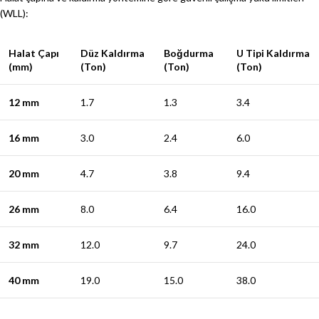
(WLL):
Halat Çapı
Düz Kaldırma
Boğdurma
U Tipi Kaldırma
(mm)
(Ton)
(Ton)
(Ton)
12 mm
1.7
1.3
3.4
16 mm
3.0
2.4
6.0
20 mm
4.7
3.8
9.4
26 mm
8.0
6.4
16.0
32 mm
12.0
9.7
24.0
40 mm
19.0
15.0
38.0