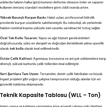
yüklerde halatın halka (göz) kısmının deforme olmasını önler ve sapanın
kullanım ömrünü standart modellere göre ciddi oranda artırır.
Yüksek Basınçlı Kurşun Baskı:
Halat uçları, profesyonel hidrolik
preslerde kurşun yüzüklerle sabitlenmiştir. Bu teknoloji, ek yerlerinde
halatın nominal kopma yüküyle tam uyumlu sarsılmaz bir tutuş sağlar.
Özel Tek Kollu Tasarım:
Yapısı ve ağır hizmet gereksinimleri
doğrultusunda, yükü en dengeli ve doğrudan iletebilmek adına spesifik
olarak
tek kollu
olarak imal edilmektedir.
Üstün Çelik Kalitesi:
Aşınmaya, korozyona ve ani şok yüklemelere karşı
dirençli, yüksek karbonlu çelik tellerden imal edilmiştir.
Sert Şartlara Tam Uyum:
Tersaneler, demir-çelik fabrikaları ve büyük
inşaat projeleri gibi yoğun çalışma temposunun olduğu alanlar için en
güvenilir kaldırma ekipmanıdır.
Teknik Kapasite Tablosu (WLL – Ton)
Halat çapına ve kaldırma yöntemine göre güvenli çalışma yükü limitleri