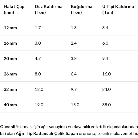
Halat Çapı
Düz Kaldırma
Boğdurma
U Tipi Kaldırma
(mm)
(Ton)
(Ton)
(Ton)
12 mm
1.7
1.3
3.4
16 mm
3.0
2.4
6.0
20 mm
4.7
3.8
9.4
26 mm
8.0
6.4
16.0
32 mm
12.0
9.7
24.0
40 mm
19.0
15.0
38.0
Güvenlift
firması için ağır sanayinin en dayanıklı ve kritik ekipmanlarından
biri olan
Ağır Tip Radansalı Çelik Sapan
ürününü; teknik mukavemetini,