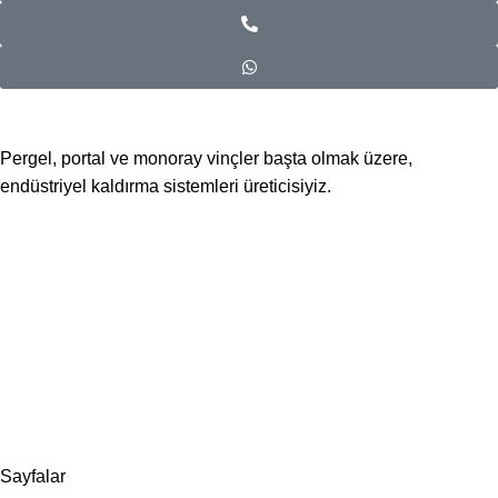
Pergel, portal ve monoray vinçler başta olmak üzere,
endüstriyel kaldırma sistemleri üreticisiyiz.
📍Merkez Ofis
Evliya Çelebi Mah. Mavi Sok. No:22 Tuzla İstanbul
📍
İmalat ve Satış
İstim Sanayi Sitesi, Yarış çıkmazı Sokak D:İç Kapı No:262
Tuzla / İstanbul
📞 0505 494 14 07
📧 info@guvenlift.com
Sayfalar