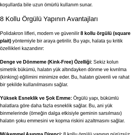
koşullarda bile uzun ömürlü kullanım sunar.
8 Kollu Örgülü Yapının Avantajları
Polidakron lifleri, modern ve güvenilir
8 kollu örgülü (square
plait)
yöntemiyle bir araya getirilir. Bu yapı, halata şu kritik
özellikleri kazandırır:
Denge ve Dönmeme (Kink-Free) Özelliği:
Sekiz kolun
simetrik bükümü, halatın yük altındayken dönme ve kıvrılma
(kinking) eğilimini minimize eder. Bu, halatın güvenli ve rahat
bir şekilde kullanılmasını sağlar.
Yüksek Esneklik ve Şok Emme:
Örgülü yapı, bükümlü
halatlara göre daha fazla esneklik sağlar. Bu, ani yük
binmelerinde (örneğin dalga etkisiyle geminin sarsılması)
halatın şoku emmesini ve kopma riskini azaltmasını sağlar.
Mükemmel Aşınma Direnci:
8 kollu örgülü yapının pürüzsüz