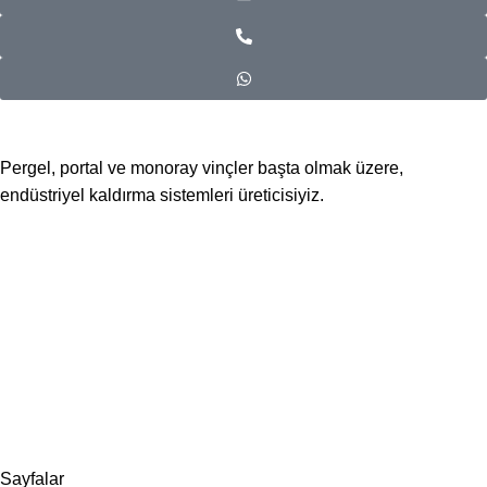
Pergel, portal ve monoray vinçler başta olmak üzere,
endüstriyel kaldırma sistemleri üreticisiyiz.
📍Merkez Ofis
Evliya Çelebi Mah. Mavi Sok. No:22 Tuzla İstanbul
📍
İmalat ve Satış
İstim Sanayi Sitesi, Yarış çıkmazı Sokak D:İç Kapı No:262
Tuzla / İstanbul
📞 0505 494 14 07
📧 info@guvenlift.com
Sayfalar