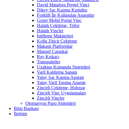
David Matafora Pergel Vinci
Dikey Sac Kapma Kurtağzı
Forklift İle Kullanılan Aparatlar
Gezer Mobil Portal Vinç
Halatlı Çektirme, Trifor
Halatlı Vinçler
İstifleme Makineleri
Kollu Zincir Çektirme
Makaslı Platformlar
Manuel Caraskal
Ray Kıskacı
Transpaletler
Uzaktan Kumanda Sistemleri
Varil Kaldırma Sapanı
Yatay Sac Kapma Aparatı
Yatay Varil Taşıma Aparatı
Zincirli Çektirme, Hubzug
Zincirli Vinç Uygulamaları
Zincirli Vinçler
Otomasyon Pano Sistemleri
Bilgi Bankası
İletişim