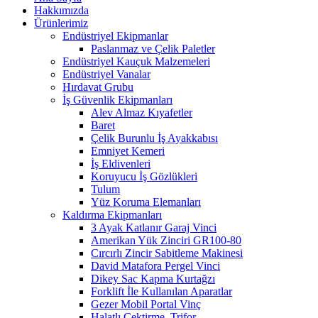
Hakkımızda
Ürünlerimiz
Endüstriyel Ekipmanlar
Paslanmaz ve Çelik Paletler
Endüstriyel Kauçuk Malzemeleri
Endüstriyel Vanalar
Hırdavat Grubu
İş Güvenlik Ekipmanları
Alev Almaz Kıyafetler
Baret
Çelik Burunlu İş Ayakkabısı
Emniyet Kemeri
İş Eldivenleri
Koruyucu İş Gözlükleri
Tulum
Yüz Koruma Elemanları
Kaldırma Ekipmanları
3 Ayak Katlanır Garaj Vinci
Amerikan Yük Zinciri GR100-80
Cırcırlı Zincir Sabitleme Makinesi
David Matafora Pergel Vinci
Dikey Sac Kapma Kurtağzı
Forklift İle Kullanılan Aparatlar
Gezer Mobil Portal Vinç
Halatlı Çektirme, Trifor