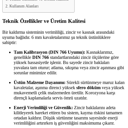
Kullanım Alanları
Teknik Özellikler ve Üretim Kalitesi
Bir kaldırma sisteminin verimliliği, zincir ve kasnak arasındaki
uyuma bağlıdır. 6 mm kavaletalarımız şu teknik üstünlüklere
sahiptir:
Tam Kalibrasyon (DIN 766 Uyumu):
Kasnaklarımız,
genellikle
DIN 766
standartlarındaki zincir ölçülerine göre
yüksek hassasiyetle işlenir. Bu sayede zincir baklaları
yuvalara tam oturur; atlama, sıkışma veya zincir aşınması gibi
sorunlar minimize edilir.
Üstün Malzeme Dayanımı:
Sürekli sürtünmeye maruz kalan
kavaletalar, aşınma direnci yüksek
sfero döküm
veya yüksek
mukavemetli çelik malzemeden üretilir. Korozyona karşı
dirençli kaplamalarla servis ömrü uzatılır.
Enerji Verimliliği ve Güvenlik:
Zincir baklalarını adeta
kilitleyerek hareket ettiren bu sistem, kayma riskini tamamen
ortadan kaldırır. Düşük sürtünme tasarımı sayesinde enerji
verimliliğini artırırken iş güvenliğini maksimuma çıkarır.