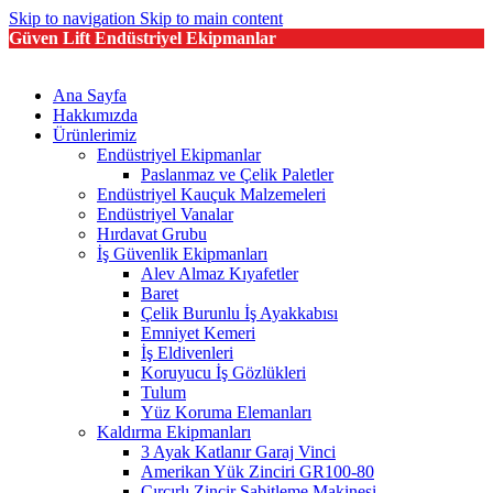
Skip to navigation
Skip to main content
Güven Lift Endüstriyel Ekipmanlar
Ana Sayfa
Hakkımızda
Ürünlerimiz
Endüstriyel Ekipmanlar
Paslanmaz ve Çelik Paletler
Endüstriyel Kauçuk Malzemeleri
Endüstriyel Vanalar
Hırdavat Grubu
İş Güvenlik Ekipmanları
Alev Almaz Kıyafetler
Baret
Çelik Burunlu İş Ayakkabısı
Emniyet Kemeri
İş Eldivenleri
Koruyucu İş Gözlükleri
Tulum
Yüz Koruma Elemanları
Kaldırma Ekipmanları
3 Ayak Katlanır Garaj Vinci
Amerikan Yük Zinciri GR100-80
Cırcırlı Zincir Sabitleme Makinesi