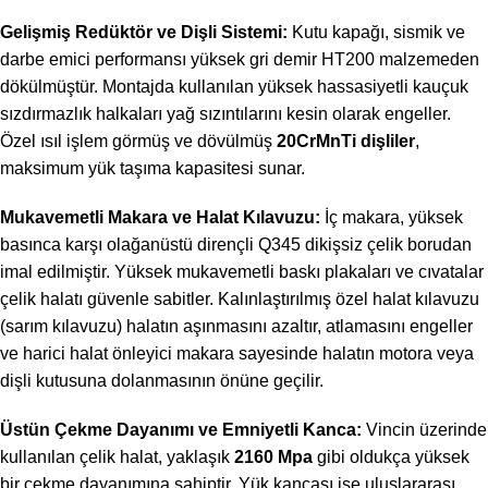
Gelişmiş Redüktör ve Dişli Sistemi:
Kutu kapağı, sismik ve
darbe emici performansı yüksek gri demir HT200 malzemeden
dökülmüştür. Montajda kullanılan yüksek hassasiyetli kauçuk
sızdırmazlık halkaları yağ sızıntılarını kesin olarak engeller.
Özel ısıl işlem görmüş ve dövülmüş
20CrMnTi dişliler
,
maksimum yük taşıma kapasitesi sunar.
Mukavemetli Makara ve Halat Kılavuzu:
İç makara, yüksek
basınca karşı olağanüstü dirençli Q345 dikişsiz çelik borudan
imal edilmiştir. Yüksek mukavemetli baskı plakaları ve cıvatalar
çelik halatı güvenle sabitler. Kalınlaştırılmış özel halat kılavuzu
(sarım kılavuzu) halatın aşınmasını azaltır, atlamasını engeller
ve harici halat önleyici makara sayesinde halatın motora veya
dişli kutusuna dolanmasının önüne geçilir.
Üstün Çekme Dayanımı ve Emniyetli Kanca:
Vincin üzerinde
kullanılan çelik halat, yaklaşık
2160 Mpa
gibi oldukça yüksek
bir çekme dayanımına sahiptir. Yük kancası ise uluslararası