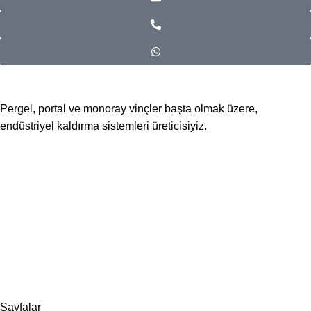
Pergel, portal ve monoray vinçler başta olmak üzere,
endüstriyel kaldırma sistemleri üreticisiyiz.
📍Merkez Ofis
Evliya Çelebi Mah. Mavi Sok. No:22 Tuzla İstanbul
📍
İmalat ve Satış
İstim Sanayi Sitesi, Yarış çıkmazı Sokak D:İç Kapı No:262
Tuzla / İstanbul
📞 0505 494 14 07
📧 info@guvenlift.com
Sayfalar