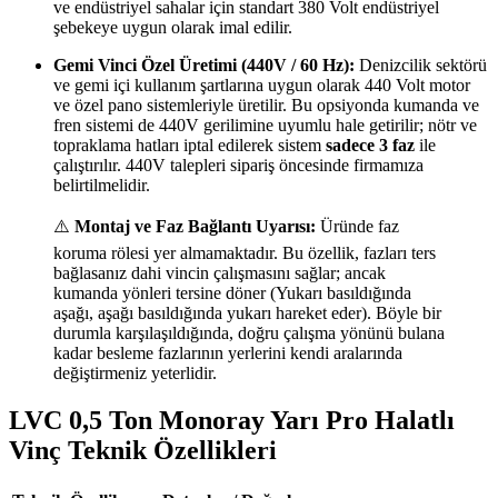
ve endüstriyel sahalar için standart 380 Volt endüstriyel
şebekeye uygun olarak imal edilir.
Gemi Vinci Özel Üretimi (440V / 60 Hz):
Denizcilik sektörü
ve gemi içi kullanım şartlarına uygun olarak 440 Volt motor
ve özel pano sistemleriyle üretilir. Bu opsiyonda kumanda ve
fren sistemi de 440V gerilimine uyumlu hale getirilir; nötr ve
topraklama hatları iptal edilerek sistem
sadece 3 faz
ile
çalıştırılır. 440V talepleri sipariş öncesinde firmamıza
belirtilmelidir.
⚠️
Montaj ve Faz Bağlantı Uyarısı:
Üründe faz
koruma rölesi yer almamaktadır. Bu özellik, fazları ters
bağlasanız dahi vincin çalışmasını sağlar; ancak
kumanda yönleri tersine döner (Yukarı basıldığında
aşağı, aşağı basıldığında yukarı hareket eder). Böyle bir
durumla karşılaşıldığında, doğru çalışma yönünü bulana
kadar besleme fazlarının yerlerini kendi aralarında
değiştirmeniz yeterlidir.
LVC 0,5 Ton Monoray Yarı Pro Halatlı
Vinç Teknik Özellikleri