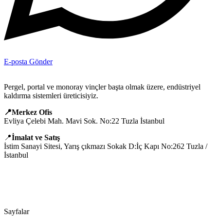
E-posta Gönder
Pergel, portal ve monoray vinçler başta olmak üzere, endüstriyel
kaldırma sistemleri üreticisiyiz.
📍Merkez Ofis
Evliya Çelebi Mah. Mavi Sok. No:22 Tuzla İstanbul
📍
İmalat ve Satış
İstim Sanayi Sitesi, Yarış çıkmazı Sokak D:İç Kapı No:262 Tuzla /
İstanbul
📞 0505 494 14 07
📧 info@guvenlift.com
Sayfalar