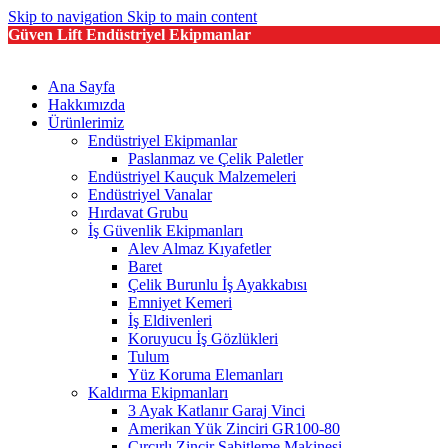
Skip to navigation
Skip to main content
Güven Lift Endüstriyel Ekipmanlar
Ana Sayfa
Hakkımızda
Ürünlerimiz
Endüstriyel Ekipmanlar
Paslanmaz ve Çelik Paletler
Endüstriyel Kauçuk Malzemeleri
Endüstriyel Vanalar
Hırdavat Grubu
İş Güvenlik Ekipmanları
Alev Almaz Kıyafetler
Baret
Çelik Burunlu İş Ayakkabısı
Emniyet Kemeri
İş Eldivenleri
Koruyucu İş Gözlükleri
Tulum
Yüz Koruma Elemanları
Kaldırma Ekipmanları
3 Ayak Katlanır Garaj Vinci
Amerikan Yük Zinciri GR100-80
Cırcırlı Zincir Sabitleme Makinesi