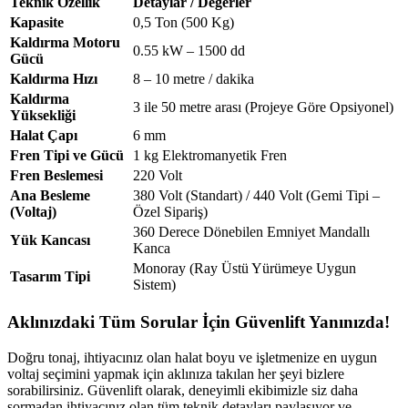
Teknik Özellik
Detaylar / Değerler
Kapasite
0,5 Ton (500 Kg)
Kaldırma Motoru
0.55 kW – 1500 dd
Gücü
Kaldırma Hızı
8 – 10 metre / dakika
Kaldırma
3 ile 50 metre arası (Projeye Göre Opsiyonel)
Yüksekliği
Halat Çapı
6 mm
Fren Tipi ve Gücü
1 kg Elektromanyetik Fren
Fren Beslemesi
220 Volt
Ana Besleme
380 Volt (Standart) / 440 Volt (Gemi Tipi –
(Voltaj)
Özel Sipariş)
360 Derece Dönebilen Emniyet Mandallı
Yük Kancası
Kanca
Monoray (Ray Üstü Yürümeye Uygun
Tasarım Tipi
Sistem)
Aklınızdaki Tüm Sorular İçin Güvenlift Yanınızda!
Doğru tonaj, ihtiyacınız olan halat boyu ve işletmenize en uygun
voltaj seçimini yapmak için aklınıza takılan her şeyi bizlere
sorabilirsiniz. Güvenlift olarak, deneyimli ekibimizle siz daha
sormadan ihtiyacınız olan tüm teknik detayları paylaşıyor ve