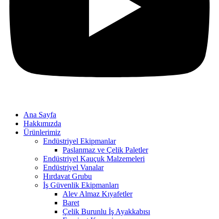
Ana Sayfa
Hakkımızda
Ürünlerimiz
Endüstriyel Ekipmanlar
Paslanmaz ve Çelik Paletler
Endüstriyel Kauçuk Malzemeleri
Endüstriyel Vanalar
Hırdavat Grubu
İş Güvenlik Ekipmanları
Alev Almaz Kıyafetler
Baret
Çelik Burunlu İş Ayakkabısı