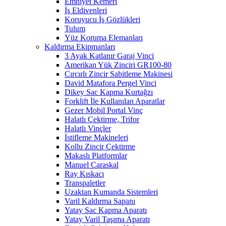
Emniyet Kemeri
İş Eldivenleri
Koruyucu İş Gözlükleri
Tulum
Yüz Koruma Elemanları
Kaldırma Ekipmanları
3 Ayak Katlanır Garaj Vinci
Amerikan Yük Zinciri GR100-80
Cırcırlı Zincir Sabitleme Makinesi
David Matafora Pergel Vinci
Dikey Sac Kapma Kurtağzı
Forklift İle Kullanılan Aparatlar
Gezer Mobil Portal Vinç
Halatlı Çektirme, Trifor
Halatlı Vinçler
İstifleme Makineleri
Kollu Zincir Çektirme
Makaslı Platformlar
Manuel Caraskal
Ray Kıskacı
Transpaletler
Uzaktan Kumanda Sistemleri
Varil Kaldırma Sapanı
Yatay Sac Kapma Aparatı
Yatay Varil Taşıma Aparatı