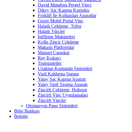
David Matafora Pergel Vinci
Dikey Sac Kapma Kurtağzı
Forklift İle Kullanılan Aparatlar
Gezer Mobil Portal Vinç
Halatlı Çektirme, Trifor
Halatlı Vinçler
İstifleme Makineleri
Kollu Zincir Çektirme
Makaslı Platformlar
Manuel Caraskal
Ray Kıskacı
Transpaletler
Uzaktan Kumanda Sistemleri
Varil Kaldırma Sapanı
Yatay Sac Kapma Aparatı
Yatay Varil Taşıma Aparatı
Zincirli Çektirme, Hubzug
Zincirli Vinç Uygulamaları
Zincirli Vinçler
Otomasyon Pano Sistemleri
Bilgi Bankası
İletişim