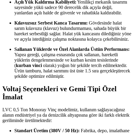
Açılı Yük Kaldırma Kabiliyeti:
Yenilikçi mekanik tasarımı
sayesinde yükü sadece 90 derecelik dik açıyla değil,
yanlardan açılı halde de güvenle ve rahatlıkla kaldırabilir.
Kılavuzsuz Serbest Kanca Tasarımı:
Gövdesinde halat
sarım kılavuzu (klavuz) bulundurmaması, sahada büyük bir
hareket serbestliği sağlar. Halat yük kancasını dilediğiniz yöne
ve açıyla istediğiniz çalışma noktasına kolayca çekebilirsiniz.
Sallanan Yüklerde ve Özel Alanlarda Üstün Performans:
Yapısı gereği, çalışma esnasında çok sallanan, hareketli
yüklerin dengelenmesinde ve kurban kesim tesislerinde
(
kurban vinci
olarak) yoğun bir şekilde tercih edilmektedir.
Ürün tamburu, halat sarımını üst üste 1.5 sıra gerçekleştirecek
şekilde optimize edilmiştir.
Voltaj Seçenekleri ve Gemi Tipi Özel
İmalat
LVC 0,5 Ton Monoray Vinç modelimiz, kullanım sağlayacağınız
alanın endüstriyel ya da denizcilik altyapısına göre iki farklı elektrik
geriliminde üretilmektedir:
Standart Üretim (380V / 50 Hz):
Fabrika, depo, imalathane