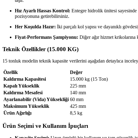
taşır.
Hız Ayarlı Hassas Kontrol:
Entegre hidrolik ünitesi sayesinde 
pozisyonuna getirebilirsiniz.
Her Koşulda Hazır:
İki parçalı kol yapısı ve dayanıklı gövdes
Fiyat-Performans Şampiyonu:
Diğer ağır hizmet krikolarına 
Teknik Özellikler (15.000 KG)
15 tonluk modelin teknik kapasite verilerini aşağıdan detaylıca inceleye
Özellik
Değer
Kaldırma Kapasitesi
15.000 kg (15 Ton)
Kapalı Yükseklik
225 mm
Kaldırma Mesafesi
140 mm
Ayarlanabilir (Vida) Yüksekliği
60 mm
Maksimum Yükseklik
425 mm
Ürün Ağırlığı
8,5 kg
Ürün Seçimi ve Kullanım İpuçları
Kapasite Seçimi:
Uzun ömürlü bir kullanım ve tam güvenlik içi