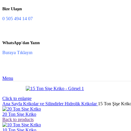
Bize Ulaşın
0 505 494 14 07
WhatsApp'dan Yazın
Buraya Tıklayın
Menu
Click to enlarge
Ana Sayfa
Krikolar ve Silindirler
Hidrolik Krikolar
15 Ton Şişe Krik
20 Ton Şişe Kriko
Back to products
10 Ton Şişe Kriko