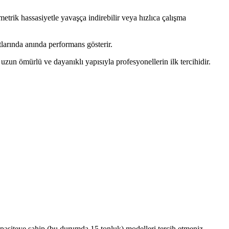
metrik hassasiyetle yavaşça indirebilir veya hızlıca çalışma
tlarında anında performans gösterir.
un ömürlü ve dayanıklı yapısıyla profesyonellerin ilk tercihidir.
pasiteye sahip (bu durumda 15 tonluk) modelleri tercih etmeniz