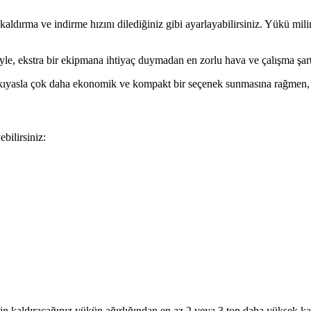
kaldırma ve indirme hızını dilediğiniz gibi ayarlayabilirsiniz. Yükü mili
iyle, ekstra bir ekipmana ihtiyaç duymadan en zorlu hava ve çalışma şar
kıyasla çok daha ekonomik ve kompakt bir seçenek sunmasına rağmen, uz
bilirsiniz:
n kaldıracağınız yükün ağırlığından en az 2 veya 3 ton daha yüksek ka