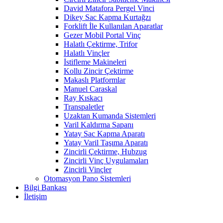
David Matafora Pergel Vinci
Dikey Sac Kapma Kurtağzı
Forklift İle Kullanılan Aparatlar
Gezer Mobil Portal Vinç
Halatlı Çektirme, Trifor
Halatlı Vinçler
İstifleme Makineleri
Kollu Zincir Çektirme
Makaslı Platformlar
Manuel Caraskal
Ray Kıskacı
Transpaletler
Uzaktan Kumanda Sistemleri
Varil Kaldırma Sapanı
Yatay Sac Kapma Aparatı
Yatay Varil Taşıma Aparatı
Zincirli Çektirme, Hubzug
Zincirli Vinç Uygulamaları
Zincirli Vinçler
Otomasyon Pano Sistemleri
Bilgi Bankası
İletişim