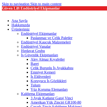
Skip to navigation
Skip to main content
Güven Lift Endüstriyel Ekipmanlar
Ana Sayfa
Hakkımızda
Ürünlerimiz
Endüstriyel Ekipmanlar
Paslanmaz ve Çelik Paletler
Endüstriyel Kauçuk Malzemeleri
Endüstriyel Vanalar
Hırdavat Grubu
İş Güvenlik Ekipmanları
Alev Almaz Kıyafetler
Baret
Çelik Burunlu İş Ayakkabısı
Emniyet Kemeri
İş Eldivenleri
Koruyucu İş Gözlükleri
Tulum
Yüz Koruma Elemanları
Kaldırma Ekipmanları
3 Ayak Katlanır Garaj Vinci
Amerikan Yük Zinciri GR100-80
Cırcırlı Zincir Sabitleme Makinesi