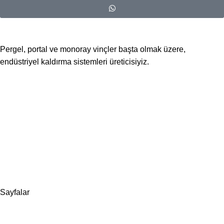
Pergel, portal ve monoray vinçler başta olmak üzere,
endüstriyel kaldırma sistemleri üreticisiyiz.
📍Merkez Ofis
Evliya Çelebi Mah. Mavi Sok. No:22 Tuzla İstanbul
📍
İmalat ve Satış
İstim Sanayi Sitesi, Yarış çıkmazı Sokak D:İç Kapı No:262
Tuzla / İstanbul
📞 0505 494 14 07
📧 info@guvenlift.com
Sayfalar