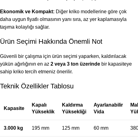
Ekonomik ve Kompakt:
Diğer kriko modellerine göre çok
daha uygun fiyatlı olmasının yanı sıra, az yer kaplamasıyla
taşıma kolaylığı sağlar.
Ürün Seçimi Hakkında Önemli Not
Güvenli bir çalışma için ürün seçimi yaparken, kaldırılacak
yükün ağırlığının en az
2 veya 3 ton üzerinde
bir kapasiteye
sahip kriko tercih etmeniz önerilir.
Teknik Özellikler Tablosu
Kapalı
Kaldırma
Ayarlanabilir
Ma
Kapasite
Yükseklik
Yüksekliği
Vida
Yük
3.000 kg
195 mm
125 mm
60 mm
38