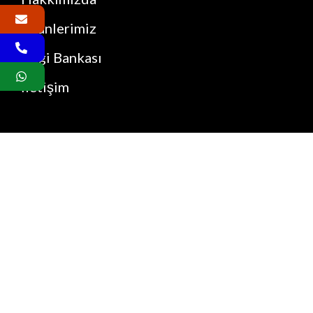
Ürünlerimiz
Bilgi Bankası
İletişim
Bize Ulaşın
Detaylı iletişim bilgilerimiz için
iletişim sayfasını
ziyaret edebilirsiniz.