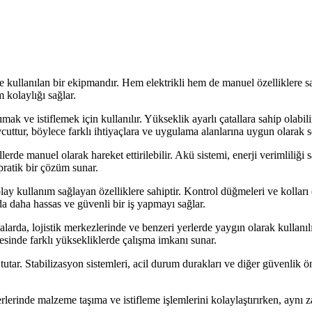
 kullanılan bir ekipmandır. Hem elektrikli hem de manuel özelliklere sahi
 kolaylığı sağlar.
ımak ve istiflemek için kullanılır. Yükseklik ayarlı çatallara sahip olabili
cuttur, böylece farklı ihtiyaçlara ve uygulama alanlarına uygun olarak s
llerde manuel olarak hareket ettirilebilir. Akü sistemi, enerji verimliliği
pratik bir çözüm sunar.
ay kullanım sağlayan özelliklere sahiptir. Kontrol düğmeleri ve kolları 
 da daha hassas ve güvenli bir iş yapmayı sağlar.
larda, lojistik merkezlerinde ve benzeri yerlerde yaygın olarak kullanılır
ayesinde farklı yüksekliklerde çalışma imkanı sunar.
 tutar. Stabilizasyon sistemleri, acil durum durakları ve diğer güvenlik ö
erlerinde malzeme taşıma ve istifleme işlemlerini kolaylaştırırken, aynı z