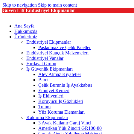
Skip to navigation
Skip to main content
Güven Lift Endüstriyel Ekipmanlar
Ana Sayfa
Hakkımızda
Ürünlerimiz
Endüstriyel Ekipmanlar
Paslanmaz ve Çelik Paletler
Endüstriyel Kauçuk Malzemeleri
Endüstriyel Vanalar
Hırdavat Grubu
İş Güvenlik Ekipmanları
Alev Almaz Kıyafetler
Baret
Çelik Burunlu İş Ayakkabısı
Emniyet Kemeri
İş Eldivenleri
Koruyucu İş Gözlükleri
Tulum
Yüz Koruma Elemanları
Kaldırma Ekipmanları
3 Ayak Katlanır Garaj Vinci
Amerikan Yük Zinciri GR100-80
Cırcırlı Zincir Sabitleme Makinesi