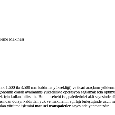
ifleme Makinesi
olarak 1.600 ila 3.500 mm kaldırma yüksekliği) ve ticari araçların yüklen
rgonomik olarak ayarlanmış yükseklikte operasyon sağlamak için optimum
ek için kullanabilirsiniz. Bunun sebebi ise, paletlerinizi akü sayesinde d
ından dolayı kaldırılan yük ve makinenin ağırlığı birleştiğinde uzun
kalan yürütme işlemini
manuel transpaletler
sayesinde yapmanızdır.