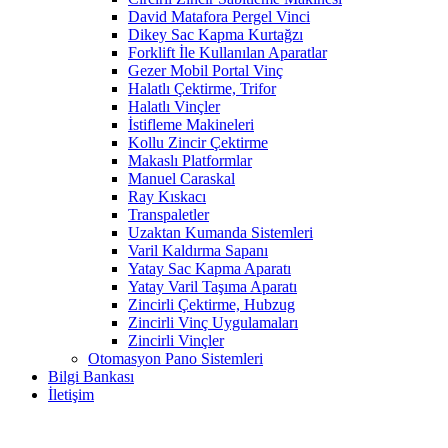
David Matafora Pergel Vinci
Dikey Sac Kapma Kurtağzı
Forklift İle Kullanılan Aparatlar
Gezer Mobil Portal Vinç
Halatlı Çektirme, Trifor
Halatlı Vinçler
İstifleme Makineleri
Kollu Zincir Çektirme
Makaslı Platformlar
Manuel Caraskal
Ray Kıskacı
Transpaletler
Uzaktan Kumanda Sistemleri
Varil Kaldırma Sapanı
Yatay Sac Kapma Aparatı
Yatay Varil Taşıma Aparatı
Zincirli Çektirme, Hubzug
Zincirli Vinç Uygulamaları
Zincirli Vinçler
Otomasyon Pano Sistemleri
Bilgi Bankası
İletişim