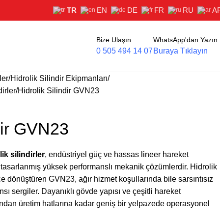
TR
EN
DE
FR
RU
A
Bize Ulaşın
WhatsApp'dan Yazın
0 505 494 14 07
Buraya Tıklayın
ler
Hidrolik Silindir Ekipmanları
irler
Hidrolik Silindir GVN23
ndir GVN23
k silindirler
, endüstriyel güç ve hassas lineer hareket
e tasarlanmış yüksek performanslı mekanik çözümlerdir. Hidrolik
üce dönüştüren GVN23, ağır hizmet koşullarında bile sarsıntısız
sı sergiler. Dayanıklı gövde yapısı ve çeşitli hareket
rından üretim hatlarına kadar geniş bir yelpazede operasyonel