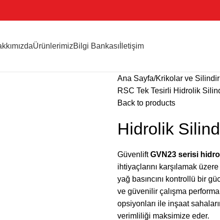
kkımızda
Ürünlerimiz
Bilgi Bankası
İletişim
Ana Sayfa
Krikolar ve Silindir
RSC Tek Tesirli Hidrolik Silind
Back to products
Hidrolik Sili
Güvenlift
GVN23 serisi hidroli
ihtiyaçlarını karşılamak üzer
yağ basıncını kontrollü bir g
ve güvenilir çalışma performan
opsiyonları ile inşaat sahala
verimliliği maksimize eder.