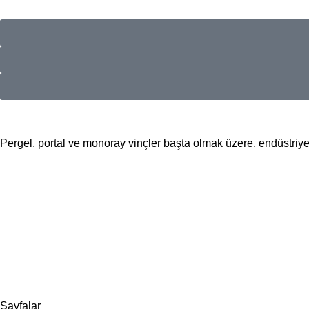
Pergel, portal ve monoray vinçler başta olmak üzere, endüstriyel 
📍Merkez Ofis
Evliya Çelebi Mah. Mavi Sok. No:22 Tuzla İstanbul
📍
İmalat ve Satış
İstim Sanayi Sitesi, Yarış çıkmazı Sokak D:İç Kapı No:262 Tuzla 
📞 0505 494 14 07
📧 info@guvenlift.com
Sayfalar