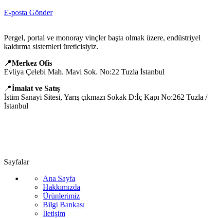
E-posta Gönder
Pergel, portal ve monoray vinçler başta olmak üzere, endüstriyel
kaldırma sistemleri üreticisiyiz.
📍Merkez Ofis
Evliya Çelebi Mah. Mavi Sok. No:22 Tuzla İstanbul
📍
İmalat ve Satış
İstim Sanayi Sitesi, Yarış çıkmazı Sokak D:İç Kapı No:262 Tuzla /
İstanbul
📞 0505 494 14 07
📧 info@guvenlift.com
Sayfalar
Ana Sayfa
Hakkımızda
Ürünlerimiz
Bilgi Bankası
İletişim