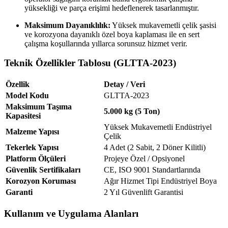
yüksekliği ve parça erişimi hedeflenerek tasarlanmıştır.
Maksimum Dayanıklılık:
Yüksek mukavemetli çelik şasisi
ve korozyona dayanıklı özel boya kaplaması ile en sert
çalışma koşullarında yıllarca sorunsuz hizmet verir.
Teknik Özellikler Tablosu (GLTTA-2023)
Özellik
Detay / Veri
Model Kodu
GLTTA-2023
Maksimum Taşıma
5.000 kg (5 Ton)
Kapasitesi
Yüksek Mukavemetli Endüstriyel
Malzeme Yapısı
Çelik
Tekerlek Yapısı
4 Adet (2 Sabit, 2 Döner Kilitli)
Platform Ölçüleri
Projeye Özel / Opsiyonel
Güvenlik Sertifikaları
CE, ISO 9001 Standartlarında
Korozyon Koruması
Ağır Hizmet Tipi Endüstriyel Boya
Garanti
2 Yıl Güvenlift Garantisi
Kullanım ve Uygulama Alanları