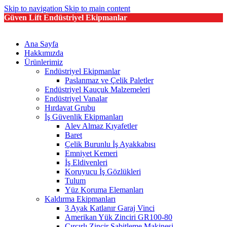
Skip to navigation
Skip to main content
Güven Lift Endüstriyel Ekipmanlar
Ana Sayfa
Hakkımızda
Ürünlerimiz
Endüstriyel Ekipmanlar
Paslanmaz ve Çelik Paletler
Endüstriyel Kauçuk Malzemeleri
Endüstriyel Vanalar
Hırdavat Grubu
İş Güvenlik Ekipmanları
Alev Almaz Kıyafetler
Baret
Çelik Burunlu İş Ayakkabısı
Emniyet Kemeri
İş Eldivenleri
Koruyucu İş Gözlükleri
Tulum
Yüz Koruma Elemanları
Kaldırma Ekipmanları
3 Ayak Katlanır Garaj Vinci
Amerikan Yük Zinciri GR100-80
Cırcırlı Zincir Sabitleme Makinesi