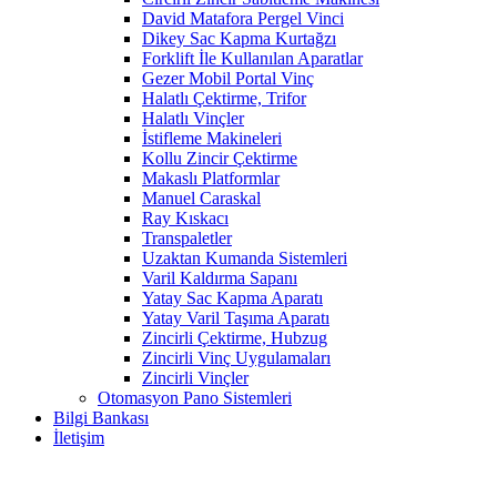
David Matafora Pergel Vinci
Dikey Sac Kapma Kurtağzı
Forklift İle Kullanılan Aparatlar
Gezer Mobil Portal Vinç
Halatlı Çektirme, Trifor
Halatlı Vinçler
İstifleme Makineleri
Kollu Zincir Çektirme
Makaslı Platformlar
Manuel Caraskal
Ray Kıskacı
Transpaletler
Uzaktan Kumanda Sistemleri
Varil Kaldırma Sapanı
Yatay Sac Kapma Aparatı
Yatay Varil Taşıma Aparatı
Zincirli Çektirme, Hubzug
Zincirli Vinç Uygulamaları
Zincirli Vinçler
Otomasyon Pano Sistemleri
Bilgi Bankası
İletişim