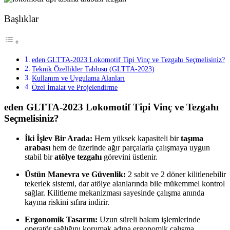
Başlıklar
eden GLTTA-2023 Lokomotif Tipi Vinç ve Tezgahı Seçmelisiniz?
Teknik Özellikler Tablosu (GLTTA-2023)
Kullanım ve Uygulama Alanları
Özel İmalat ve Projelendirme
eden GLTTA-2023 Lokomotif Tipi Vinç ve Tezgahı
Seçmelisiniz?
İki İşlev Bir Arada:
Hem yüksek kapasiteli bir
taşıma
arabası
hem de üzerinde ağır parçalarla çalışmaya uygun
stabil bir
atölye tezgahı
görevini üstlenir.
Üstün Manevra ve Güvenlik:
2 sabit ve 2 döner kilitlenebilir
tekerlek sistemi, dar atölye alanlarında bile mükemmel kontrol
sağlar. Kilitleme mekanizması sayesinde çalışma anında
kayma riskini sıfıra indirir.
Ergonomik Tasarım:
Uzun süreli bakım işlemlerinde
operatör sağlığını korumak adına ergonomik çalışma