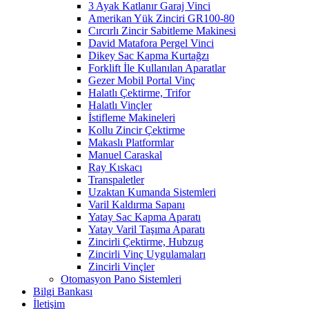
3 Ayak Katlanır Garaj Vinci
Amerikan Yük Zinciri GR100-80
Cırcırlı Zincir Sabitleme Makinesi
David Matafora Pergel Vinci
Dikey Sac Kapma Kurtağzı
Forklift İle Kullanılan Aparatlar
Gezer Mobil Portal Vinç
Halatlı Çektirme, Trifor
Halatlı Vinçler
İstifleme Makineleri
Kollu Zincir Çektirme
Makaslı Platformlar
Manuel Caraskal
Ray Kıskacı
Transpaletler
Uzaktan Kumanda Sistemleri
Varil Kaldırma Sapanı
Yatay Sac Kapma Aparatı
Yatay Varil Taşıma Aparatı
Zincirli Çektirme, Hubzug
Zincirli Vinç Uygulamaları
Zincirli Vinçler
Otomasyon Pano Sistemleri
Bilgi Bankası
İletişim