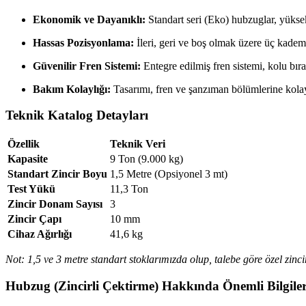
Ekonomik ve Dayanıklı:
Standart seri (Eko) hubzuglar, yüksek 
Hassas Pozisyonlama:
İleri, geri ve boş olmak üzere üç kademe
Güvenilir Fren Sistemi:
Entegre edilmiş fren sistemi, kolu bır
Bakım Kolaylığı:
Tasarımı, fren ve şanzıman bölümlerine kolay
Teknik Katalog Detayları
Özellik
Teknik Veri
Kapasite
9 Ton (9.000 kg)
Standart Zincir Boyu
1,5 Metre (Opsiyonel 3 mt)
Test Yükü
11,3 Ton
Zincir Donam Sayısı
3
Zincir Çapı
10 mm
Cihaz Ağırlığı
41,6 kg
Not: 1,5 ve 3 metre standart stoklarımızda olup, talebe göre özel zincir
Hubzug (Zincirli Çektirme) Hakkında Önemli Bilgile