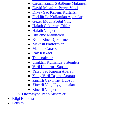
Cırcırlı Zincir Sabitleme Makinesi
David Matafora Pergel Vinci
Dikey Sac Kapma Kurtağzı
Forklift İle Kullanılan Aparatlar
Gezer Mobil Portal Vinç
Halatlı Çektirme, Trifor
Halatlı Vinçler
İstifleme Makineleri
Kollu Zincir Çektirme
Makaslı Platformlar
Manuel Caraskal
Ray Kıskacı
Transpaletler
Uzaktan Kumanda Sistemleri
Varil Kaldırma Sapanı
Yatay Sac Kapma Aparatı
Yatay Varil Taşıma Aparatı
Zincirli Çektirme, Hubzug
Zincirli Vinç Uygulamaları
Zincirli Vinçler
Otomasyon Pano Sistemleri
Bilgi Bankası
İletişim