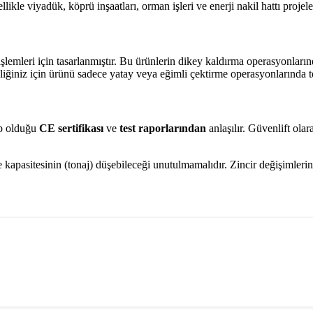
likle viyadük, köprü inşaatları, orman işleri ve enerji nakil hattı proje
şlemleri için tasarlanmıştır. Bu ürünlerin dikey kaldırma operasyonların
enliğiniz için ürünü sadece yatay veya eğimli çektirme operasyonlarında t
ip olduğu
CE sertifikası
ve
test raporlarından
anlaşılır. Güvenlift ol
 kapasitesinin (tonaj) düşebileceği unutulmamalıdır. Zincir değişimleri