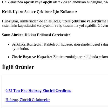
Halk arasında
opçuk
veya
opçik
olarak da adlandırılan hubzuglar, özel
Kritik Uyarı: Sadece Çektirme İçin Kullanınız
Hubzuglar, isimlerinden de anlaşılacağı üzere
çektirme ve gerdirme
i
sisteminin kapasitesini zorlayabilir ve iş kazalarına yol açabilir. Güv
Satın Alırken Dikkat Edilmesi Gerekenler
Sertifika Kontrolü:
Kaliteli bir hubzug, görselinden değil sah
uyumludur.
Zincir Boyu ve Kapasite:
Zincir uzunluğu artırıldığında çekme
İlgili ürünler
0.75 Ton Eko Hubzug Zincirli Gerdirme
Hubzug, Zincirli Çektirmeler