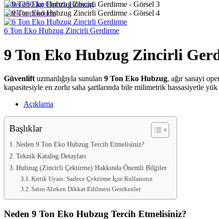
Atlas 250 kg Cırcırlı Hubzug
Back to products
6 Ton Eko Hubzug Zincirli Gerdirme
9 Ton Eko Hubzug Zincirli Ger
Güvenlift
uzmanlığıyla sunulan
9 Ton Eko Hubzug
, ağır sanayi op
kapasitesiyle en zorlu saha şartlarında bile milimetrik hassasiyetle yü
Açıklama
Başlıklar
Neden 9 Ton Eko Hubzug Tercih Etmelisiniz?
Teknik Katalog Detayları
Hubzug (Zincirli Çektirme) Hakkında Önemli Bilgiler
Kritik Uyarı: Sadece Çektirme İçin Kullanınız
Satın Alırken Dikkat Edilmesi Gerekenler
Neden 9 Ton Eko Hubzug Tercih Etmelisiniz?