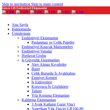
Skip to navigation
Skip to main content
Güven Lift Endüstriyel Ekipmanlar
TR
EN
DE
FR
RU
AR
Ana Sayfa
Hakkımızda
Ürünlerimiz
Endüstriyel Ekipmanlar
Paslanmaz ve Çelik Paletler
Endüstriyel Kauçuk Malzemeleri
Endüstriyel Vanalar
Hırdavat Grubu
İş Güvenlik Ekipmanları
Alev Almaz Kıyafetler
Baret
Çelik Burunlu İş Ayakkabısı
Emniyet Kemeri
İş Eldivenleri
Koruyucu İş Gözlükleri
Tulum
Yüz Koruma Elemanları
Kaldırma Ekipmanları
3 Ayak Katlanır Garaj Vinci
Amerikan Yük Zinciri GR100-80