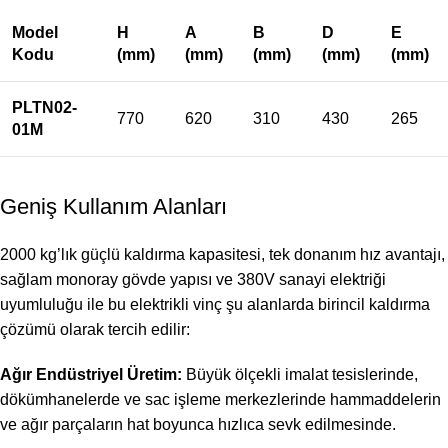
Model
H
A
B
D
E
Kodu
(mm)
(mm)
(mm)
(mm)
(mm)
PLTN02-
770
620
310
430
265
01M
Geniş Kullanım Alanları
2000 kg’lık güçlü kaldırma kapasitesi, tek donanım hız avantajı,
sağlam monoray gövde yapısı ve 380V sanayi elektriği
uyumluluğu ile bu elektrikli vinç şu alanlarda birincil kaldırma
çözümü olarak tercih edilir:
Ağır Endüstriyel Üretim:
Büyük ölçekli imalat tesislerinde,
dökümhanelerde ve sac işleme merkezlerinde hammaddelerin
ve ağır parçaların hat boyunca hızlıca sevk edilmesinde.