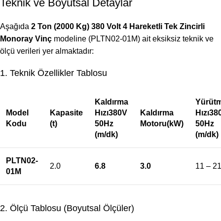
Teknik ve Boyutsal Detaylar
Aşağıda
2 Ton (2000 Kg) 380 Volt 4 Hareketli Tek Zincirli
Monoray Vinç
modeline (PLTN02-01M) ait eksiksiz teknik ve
ölçü verileri yer almaktadır:
1. Teknik Özellikler Tablosu
Kaldırma
Yürüt
Model
Kapasite
Hızı380V
Kaldırma
Hızı38
Kodu
(t)
50Hz
Motoru(kW)
50Hz
(m/dk)
(m/dk)
PLTN02-
2.0
6.8
3.0
11 – 2
01M
2. Ölçü Tablosu (Boyutsal Ölçüler)