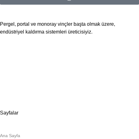
Pergel, portal ve monoray vinçler başta olmak üzere,
endüstriyel kaldırma sistemleri üreticisiyiz.
📍Merkez Ofis
Evliya Çelebi Mah. Mavi Sok. No:22 Tuzla İstanbul
📍
İmalat ve Satış
İstim Sanayi Sitesi, Yarış çıkmazı Sokak D:İç Kapı No:262
Tuzla / İstanbul
📞 0505 494 14 07
📧 info@guvenlift.com
Sayfalar
Ana Sayfa