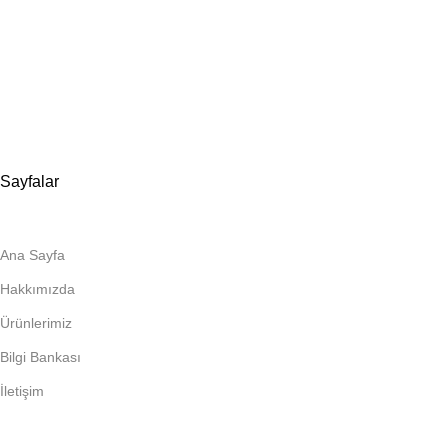
📍
İmalat ve Satış
İstim Sanayi Sitesi, Yarış çıkmazı Sokak D:İç Kapı No:262
Tuzla / İstanbul
📞 0505 494 14 07
📧 info@guvenlift.com
Sayfalar
Ana Sayfa
Hakkımızda
Ürünlerimiz
Bilgi Bankası
İletişim