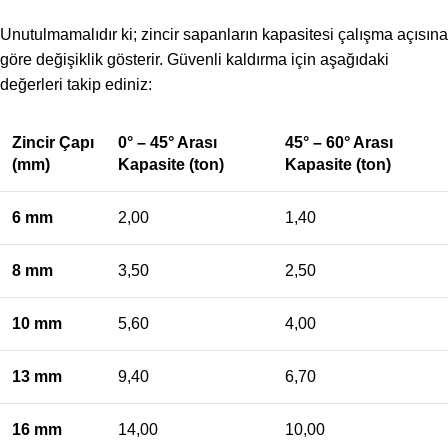
Unutulmamalıdır ki; zincir sapanların kapasitesi çalışma açısına
göre değişiklik gösterir. Güvenli kaldırma için aşağıdaki
değerleri takip ediniz:
Zincir Çapı
0° – 45° Arası
45° – 60° Arası
(mm)
Kapasite (ton)
Kapasite (ton)
6 mm
2,00
1,40
8 mm
3,50
2,50
10 mm
5,60
4,00
13 mm
9,40
6,70
16 mm
14,00
10,00