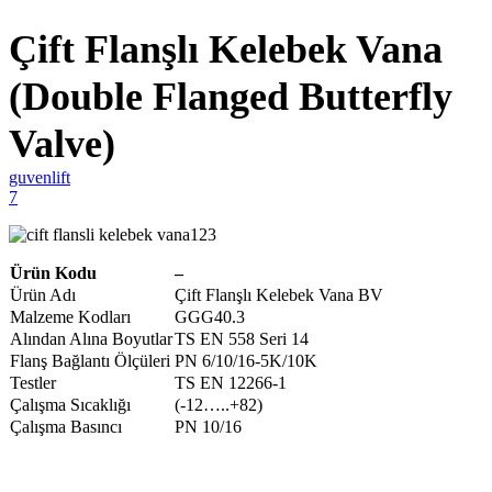
Çift Flanşlı Kelebek Vana
(Double Flanged Butterfly
Valve)
guvenlift
7
Ürün Kodu
–
Ürün Adı
Çift Flanşlı Kelebek Vana BV
Malzeme Kodları
GGG40.3
Alından Alına Boyutlar
TS EN 558 Seri 14
Flanş Bağlantı Ölçüleri
PN 6/10/16-5K/10K
Testler
TS EN 12266-1
Çalışma Sıcaklığı
(-12…..+82)
Çalışma Basıncı
PN 10/16