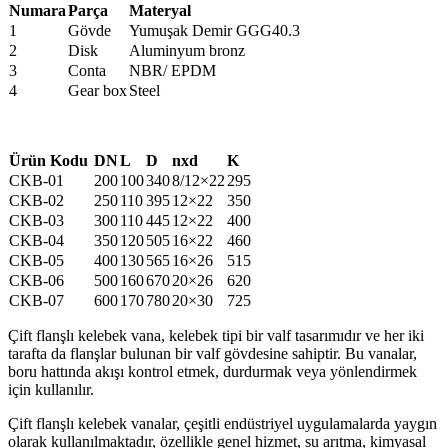
Numara
Parça
Materyal
1
Gövde
Yumuşak Demir GGG40.3
2
Disk
Aluminyum bronz
3
Conta
NBR/ EPDM
4
Gear box
Steel
Ürün Kodu
DN
L
D
nxd
K
CKB-01
200
100
340
8/12×22
295
CKB-02
250
110
395
12×22
350
CKB-03
300
110
445
12×22
400
CKB-04
350
120
505
16×22
460
CKB-05
400
130
565
16×26
515
CKB-06
500
160
670
20×26
620
CKB-07
600
170
780
20×30
725
Çift flanşlı kelebek vana, kelebek tipi bir valf tasarımıdır ve her iki
tarafta da flanşlar bulunan bir valf gövdesine sahiptir. Bu vanalar,
boru hattında akışı kontrol etmek, durdurmak veya yönlendirmek
için kullanılır.
Çift flanşlı kelebek vanalar, çeşitli endüstriyel uygulamalarda yaygın
olarak kullanılmaktadır, özellikle genel hizmet, su arıtma, kimyasal