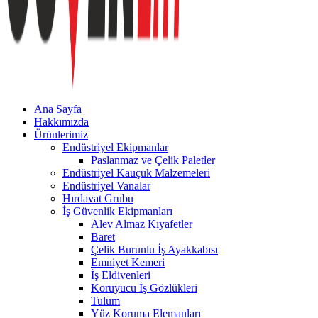
Ana Sayfa
Hakkımızda
Ürünlerimiz
Endüstriyel Ekipmanlar
Paslanmaz ve Çelik Paletler
Endüstriyel Kauçuk Malzemeleri
Endüstriyel Vanalar
Hırdavat Grubu
İş Güvenlik Ekipmanları
Alev Almaz Kıyafetler
Baret
Çelik Burunlu İş Ayakkabısı
Emniyet Kemeri
İş Eldivenleri
Koruyucu İş Gözlükleri
Tulum
Yüz Koruma Elemanları