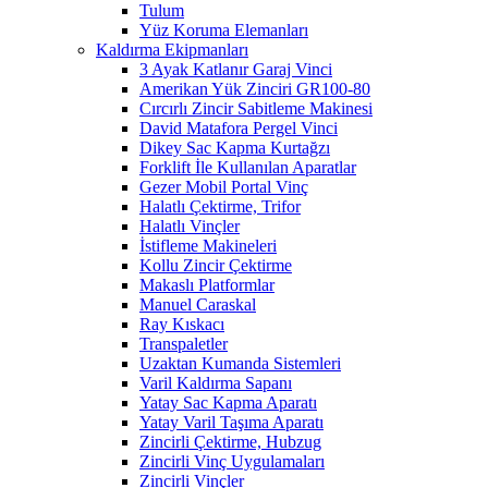
Tulum
Yüz Koruma Elemanları
Kaldırma Ekipmanları
3 Ayak Katlanır Garaj Vinci
Amerikan Yük Zinciri GR100-80
Cırcırlı Zincir Sabitleme Makinesi
David Matafora Pergel Vinci
Dikey Sac Kapma Kurtağzı
Forklift İle Kullanılan Aparatlar
Gezer Mobil Portal Vinç
Halatlı Çektirme, Trifor
Halatlı Vinçler
İstifleme Makineleri
Kollu Zincir Çektirme
Makaslı Platformlar
Manuel Caraskal
Ray Kıskacı
Transpaletler
Uzaktan Kumanda Sistemleri
Varil Kaldırma Sapanı
Yatay Sac Kapma Aparatı
Yatay Varil Taşıma Aparatı
Zincirli Çektirme, Hubzug
Zincirli Vinç Uygulamaları
Zincirli Vinçler