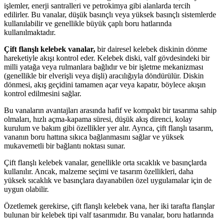
işlemler, enerji santralleri ve petrokimya gibi alanlarda tercih
edilirler. Bu vanalar, düşük basınçlı veya yüksek basınçlı sistemlerde
kullanılabilir ve genellikle büyük çaplı boru hatlarında
kullanılmaktadır.
Çift flanşlı kelebek vanalar,
bir dairesel kelebek diskinin dönme
hareketiyle akışı kontrol eder. Kelebek diski, valf gövdesindeki bir
milli yatağa veya rulmanlara bağlıdır ve bir işletme mekanizması
(genellikle bir elverişli veya dişli) aracılığıyla döndürülür. Diskin
dönmesi, akış geçidini tamamen açar veya kapatır, böylece akışın
kontrol edilmesini sağlar.
Bu vanaların avantajları arasında hafif ve kompakt bir tasarıma sahip
olmaları, hızlı açma-kapama süresi, düşük akış direnci, kolay
kurulum ve bakım gibi özellikler yer alır. Ayrıca, çift flanşlı tasarım,
vananın boru hattına sıkıca bağlanmasını sağlar ve yüksek
mukavemetli bir bağlantı noktası sunar.
Çift flanşlı kelebek vanalar, genellikle orta sıcaklık ve basınçlarda
kullanılır. Ancak, malzeme seçimi ve tasarım özellikleri, daha
yüksek sıcaklık ve basınçlara dayanabilen özel uygulamalar için de
uygun olabilir.
Özetlemek gerekirse, çift flanşlı kelebek vana, her iki tarafta flanşlar
bulunan bir kelebek tipi valf tasarımıdır. Bu vanalar, boru hatlarında