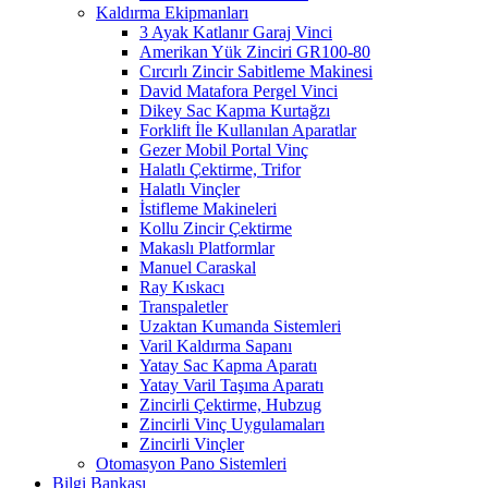
Kaldırma Ekipmanları
3 Ayak Katlanır Garaj Vinci
Amerikan Yük Zinciri GR100-80
Cırcırlı Zincir Sabitleme Makinesi
David Matafora Pergel Vinci
Dikey Sac Kapma Kurtağzı
Forklift İle Kullanılan Aparatlar
Gezer Mobil Portal Vinç
Halatlı Çektirme, Trifor
Halatlı Vinçler
İstifleme Makineleri
Kollu Zincir Çektirme
Makaslı Platformlar
Manuel Caraskal
Ray Kıskacı
Transpaletler
Uzaktan Kumanda Sistemleri
Varil Kaldırma Sapanı
Yatay Sac Kapma Aparatı
Yatay Varil Taşıma Aparatı
Zincirli Çektirme, Hubzug
Zincirli Vinç Uygulamaları
Zincirli Vinçler
Otomasyon Pano Sistemleri
Bilgi Bankası