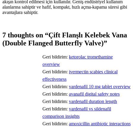
akışın kontrol edilmesi için kullanılır. Geniş endüstriyel kullanım
alanlarına sahiptir ve hafif, kompakt, hızlı açma-kapama süresi gibi
avantajlara sahiptir.
7 thoughts on “
Çift Flanşlı Kelebek Vana
(Double Flanged Butterfly Valve)
”
Geri bildirim:
ketorolac tromethamine
overview
Geri bildirim:
ivermectin scabies clinical
effectiveness
Geri bildirim:
vardenafil 10 mg tablet overview
Geri bildirim:
avanafil digital safety notes
Geri bildirim:
vardenafil duration length
Geri bildirim:
vardenafil vs sildenafil
comparison insights
Geri bildirim:
amoxicillin antibiotic interactions