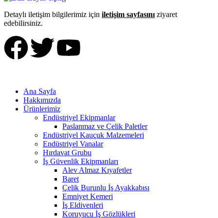
Detaylı iletişim bilgilerimiz için
iletişim sayfasını
ziyaret
edebilirsiniz.
Ana Sayfa
Hakkımızda
Ürünlerimiz
Endüstriyel Ekipmanlar
Paslanmaz ve Çelik Paletler
Endüstriyel Kauçuk Malzemeleri
Endüstriyel Vanalar
Hırdavat Grubu
İş Güvenlik Ekipmanları
Alev Almaz Kıyafetler
Baret
Çelik Burunlu İş Ayakkabısı
Emniyet Kemeri
İş Eldivenleri
Koruyucu İş Gözlükleri